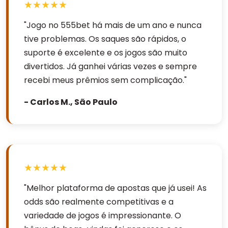
★★★★★
"Jogo no 555bet há mais de um ano e nunca
tive problemas. Os saques são rápidos, o
suporte é excelente e os jogos são muito
divertidos. Já ganhei várias vezes e sempre
recebi meus prêmios sem complicação."
- Carlos M., São Paulo
★★★★★
"Melhor plataforma de apostas que já usei! As
odds são realmente competitivas e a
variedade de jogos é impressionante. O