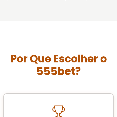
Por Que Escolher o
555bet?