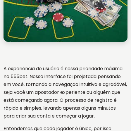
A experiência do usuário é nossa prioridade máxima
no 555bet. Nossa interface foi projetada pensando
em você, tornando a navegação intuitiva e agradável,
seja você um apostador experiente ou alguém que
está começando agora. O processo de registro é
rápido e simples, levando apenas alguns minutos
para criar sua conta e começar a jogar.
Entendemos que cada jogador é único, por isso