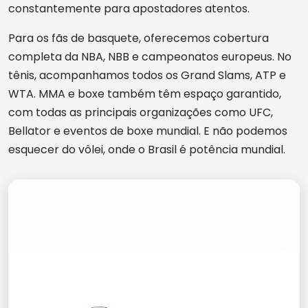
constantemente para apostadores atentos.
Para os fãs de basquete, oferecemos cobertura
completa da NBA, NBB e campeonatos europeus. No
tênis, acompanhamos todos os Grand Slams, ATP e
WTA. MMA e boxe também têm espaço garantido,
com todas as principais organizações como UFC,
Bellator e eventos de boxe mundial. E não podemos
esquecer do vôlei, onde o Brasil é potência mundial.