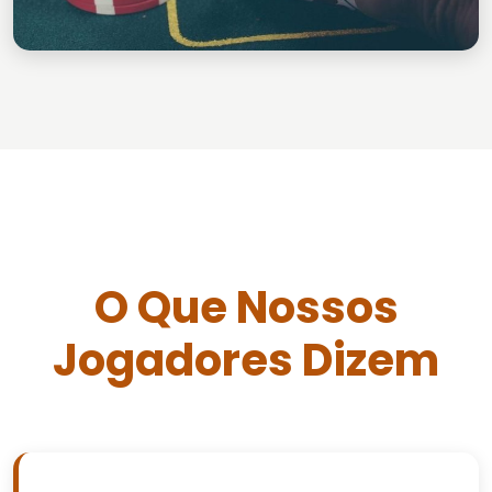
O Que Nossos
Jogadores Dizem