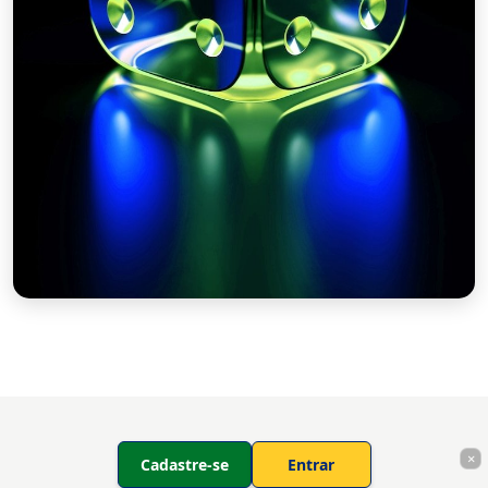
×
Cadastre-se
Entrar