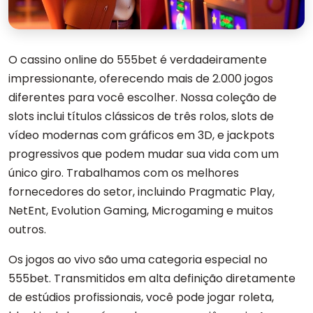
O cassino online do 555bet é verdadeiramente
impressionante, oferecendo mais de 2.000 jogos
diferentes para você escolher. Nossa coleção de
slots inclui títulos clássicos de três rolos, slots de
vídeo modernas com gráficos em 3D, e jackpots
progressivos que podem mudar sua vida com um
único giro. Trabalhamos com os melhores
fornecedores do setor, incluindo Pragmatic Play,
NetEnt, Evolution Gaming, Microgaming e muitos
outros.
Os jogos ao vivo são uma categoria especial no
555bet. Transmitidos em alta definição diretamente
de estúdios profissionais, você pode jogar roleta,