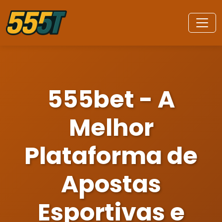
555bet - A
Melhor
Plataforma de
Apostas
Esportivas e