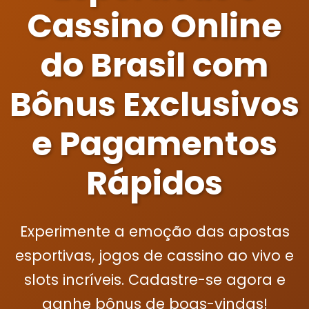
Cassino Online
do Brasil com
Bônus Exclusivos
e Pagamentos
Rápidos
Experimente a emoção das apostas
esportivas, jogos de cassino ao vivo e
slots incríveis. Cadastre-se agora e
ganhe bônus de boas-vindas!