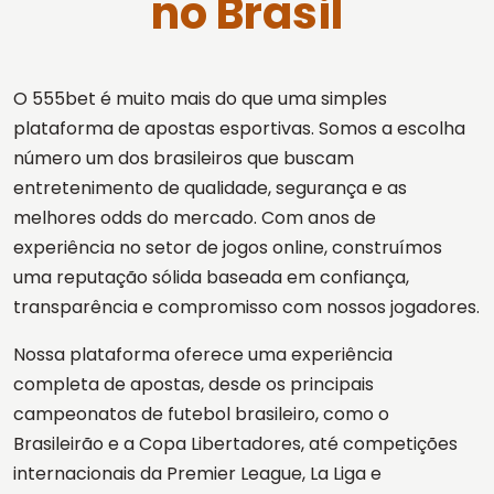
no Brasil
O 555bet é muito mais do que uma simples
plataforma de apostas esportivas. Somos a escolha
número um dos brasileiros que buscam
entretenimento de qualidade, segurança e as
melhores odds do mercado. Com anos de
experiência no setor de jogos online, construímos
uma reputação sólida baseada em confiança,
transparência e compromisso com nossos jogadores.
Nossa plataforma oferece uma experiência
completa de apostas, desde os principais
campeonatos de futebol brasileiro, como o
Brasileirão e a Copa Libertadores, até competições
internacionais da Premier League, La Liga e